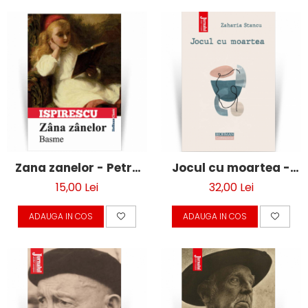
Zana zanelor - Petre
Jocul cu moartea -
Ispirescu
Zaharia Stancu
15,00 Lei
32,00 Lei
ADAUGA IN COS
ADAUGA IN COS