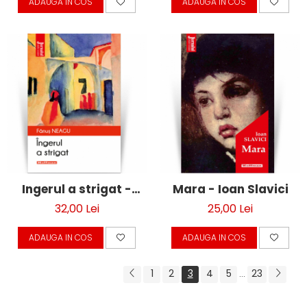
ADAUGA IN COS
ADAUGA IN COS
Ingerul a strigat -
Mara - Ioan Slavici
Fanus Neagu
32,00 Lei
25,00 Lei
ADAUGA IN COS
ADAUGA IN COS
1
2
3
4
5
23
...