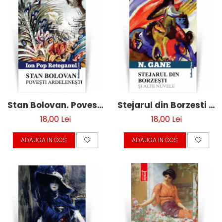
Stan Bolovan. Povesti
Stejarul din Borzesti si
ardelenesti - Ion Pop
alte nuvele - Nicolae
18,00 Lei
18,00 Lei
Reteganul
Gane
ADAUGA IN COS
ADAUGA IN COS