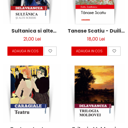
Sultanica si alte
Tanase Scatiu - Duiliu
scrieri - Barbu
Zamfirescu
21,00 Lei
18,00 Lei
Stefanescu
ADAUGA IN COS
ADAUGA IN COS
Delavrancea