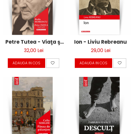
Petre Tutea - Viaţa şi
Ion - Liviu Rebreanu
opera - Radu Sorescu
32,00 Lei
29,00 Lei
ADAUGA IN COS
ADAUGA IN COS