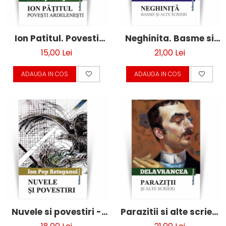
Moderna
Romana
Universala
Ion Patitul. Povesti
Neghinita. Basme si
Non-fictiune
ardelenesti - Ion Pop
alte scrieri - Barbu
15,00 Lei
21,00 Lei
Calatorii
Reteganul
Stefanescu
Memorii, biografii si jurnale
ADAUGA IN COS
ADAUGA IN COS
Delavrancea
Publicistica, Reportaje, Interviuri
Studii literare
Stiinte umaniste
Istorie
Sociologie si filozofie
Nuvele si povestiri -
Parazitii si alte scrieri
Ion Pop Reteganul
- Barbu Stefanescu