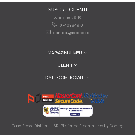
SUPORT CLIENTI
Luni-vineri, 9-16
0740984910
contact@socec.ro
MAGAZINUL MEU
CLIENTI
DATE COMERCIALE
Casa Socec Distributie SRL
Platforma E-commerce by Gomag