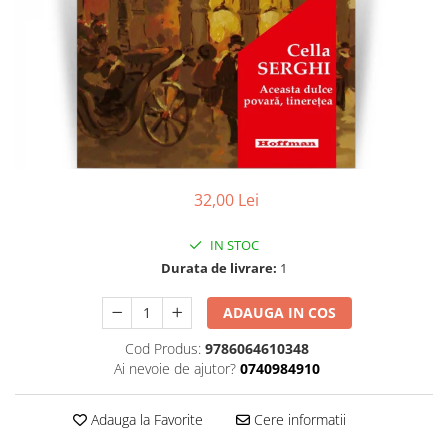
Contemporana
Moderna
Romana
Universala
Non-fictiune
Calatorii
Memorii, biografii si jurnale
32,00 Lei
Publicistica, Reportaje, Interviuri
Studii literare
IN STOC
Stiinte umaniste
Durata de livrare:
1
Istorie
ADAUGA IN COS
Sociologie si filozofie
Cod Produs:
9786064610348
Ai nevoie de ajutor?
0740984910
Adauga la Favorite
Cere informatii