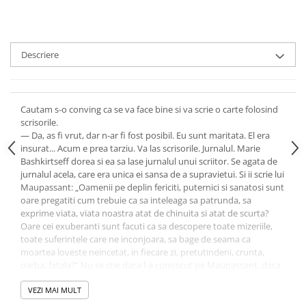
Descriere
Cautam s-o conving ca se va face bine si va scrie o carte folosind
scrisorile.
— Da, as fi vrut, dar n-ar fi fost posibil. Eu sunt maritata. El era
insurat... Acum e prea tarziu. Va las scrisorile. Jurnalul. Marie
Bashkirtseff dorea si ea sa lase jurnalul unui scriitor. Se agata de
jurnalul acela, care era unica ei sansa de a supravietui. Si ii scrie lui
Maupassant: „Oamenii pe deplin fericiti, puternici si sanatosi sunt
oare pregatiti cum trebuie ca sa inteleaga sa patrunda, sa
exprime viata, viata noastra atat de chinuita si atat de scurta?
Oare cei exuberanti sunt facuti ca sa descopere toate mizeriile,
toate suferintele care ne inconjoara, sa bage de seama ca
moartea loveste neincetat, in fiecare zi, pretutindeni, crunta,
oarba, fatala?” Nu se stie daca l-a cunoscut pe Maupassant, daca
i-a lasat jurnalul. Dar datorita jurnalului a reusit sa
supravietuiasca. Eu vreau sa salvez scrisorile. Aici e iubirea
VEZI MAI MULT
noastra, viata noastra. Pe urma, fiecare a vazut sau a crezut altfel.