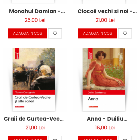
Monahul Damian -
Ciocoii vechi si noi -
Vasile Demetrius
Nicolae Filimon
25,00 Lei
21,00 Lei
ADAUGA IN COS
ADAUGA IN COS
Craii de Curtea-Veche
Anna - Duiliu
- Mateiu Caragiale
Zamfirescu, editia
21,00 Lei
18,00 Lei
2021