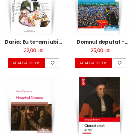
Daria: Eu te-am iubit,
Domnul deputat -
cum nu se mai
Vasile Demetrius
32,00 Lei
25,00 Lei
iubeste! - Domnica
ADAUGA IN COS
ADAUGA IN COS
Onea