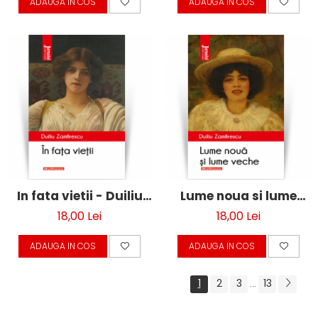
ADAUGA IN COS
ADAUGA IN COS
In fata vietii - Duiliu
Lume noua si lume
Zamfirescu
veche - Duiliu
18,00 Lei
18,00 Lei
Zamfirescu
ADAUGA IN COS
ADAUGA IN COS
1
2
3
13
...