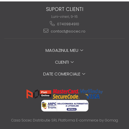
SUPORT CLIENTI
Luni-vineri, 9-16
0740984910
contact@socec.ro
MAGAZINUL MEU
CLIENTI
DATE COMERCIALE
Casa Socec Distributie SRL
Platforma E-commerce by Gomag