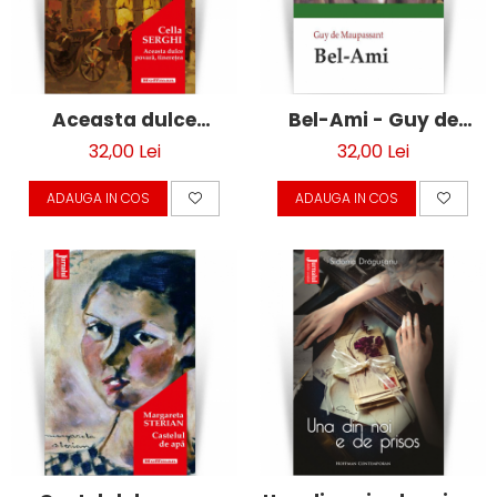
Aceasta dulce
Bel-Ami - Guy de
povara, tineretea -
Maupassant
32,00 Lei
32,00 Lei
Cella Serghi
ADAUGA IN COS
ADAUGA IN COS