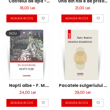
Castelul de apa -
Una din noi e de prisos
Margareta Sterian
- Sidonia Dragusanu
18,00 Lei
21,00 Lei
ADAUGA IN COS
ADAUGA IN COS
NOU
Nopti albe - F. M.
Pacatele sulgeriului -
Dostoievski
Radu Rosetti
24,00 Lei
29,00 Lei
ADAUGA IN COS
ADAUGA IN COS