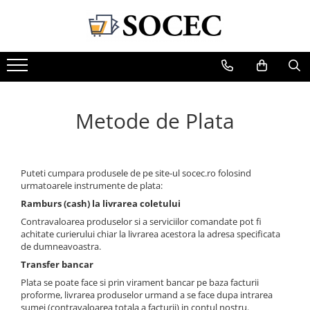
Carte
Cartile Hoffman
Didactica
Carti pentru copii
Biblioteca Hoffman
Bibliografie scolara
Carti de colorat
Hoffman Clasic
Metode de Plata
Poezii pentru copii
Hoffman Contemporan
Povesti si povestiri
Hoffman Esential XX
Eminesciana
Jurnalul cartilor esentiale
Fictiune
Puteti cumpara produsele de pe site-ul socec.ro folosind
Povestile Hoffman
urmatoarele instrumente de plata:
Poezie
Scena Hoffman
Ramburs (cash) la livrarea coletului
Proza scurta
Contravaloarea produselor si a serviciilor comandate pot fi
Roman
achitate curierului chiar la livrarea acestora la adresa specificata
Satira, umor
de dumneavoastra.
Teatru
Transfer bancar
Literatura
Plata se poate face si prin virament bancar pe baza facturii
proforme, livrarea produselor urmand a se face dupa intrarea
Clasica
sumei (contravaloarea totala a facturii) in contul nostru.