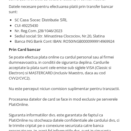
Contemporana
Datele necesare pentru efectuarea platii prin transfer bancar
sunt:
Moderna
SC
Romana
Casa Socec Distributie SRL
CUI 49225430
Universala
Nr. Reg.Com. J28/1046/2023
Non-fictiune
Sediul social: Str. Minastirea Clocociov, Nr.20, Slatina
Banca ING Bank Cont IBAN: RO50INGB0000999914969924
Calatorii
Prin Card bancar
Memorii, biografii si jurnale
Se poate efectua plata online cu cardul personal sau al firmei
Publicistica, Reportaje, Interviuri
dumneavoastra, in conditii de siguranta deplina. Cardurile
Studii literare
acceptate la plata sunt cele emise sub siglele VISA (Classic si
Electron) si MASTERCARD (inclusiv Maestro, daca au cod
Stiinte umaniste
CVV2/CVC2).
Istorie
Nu este perceput niciun comision suplimentar pentru tranzactii.
Sociologie si filozofie
Procesarea datelor de card se face in mod exclusiv pe serverele
PlatiOnline.
Siguranta informatiilor dvs. este garantata de faptul ca
PlatiOnline nu stocheaza datele confidentiale ale cardului dvs, ci
le trimite criptat pe o conexiune securizata catre banca
procesatoare. In acest fel informatiile dvs. sunt in siguranta.