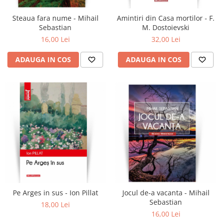
Contemporana
Steaua fara nume - Mihail
Amintiri din Casa mortilor - F.
Moderna
Sebastian
M. Dostoievski
Romana
16,00 Lei
32,00 Lei
Universala
ADAUGA IN COS
ADAUGA IN COS
Non-fictiune
Calatorii
Memorii, biografii si jurnale
Publicistica, Reportaje, Interviuri
Studii literare
Stiinte umaniste
Istorie
Sociologie si filozofie
Pe Arges in sus - Ion Pillat
Jocul de-a vacanta - Mihail
Sebastian
18,00 Lei
16,00 Lei