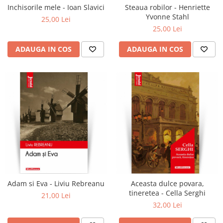
Inchisorile mele - Ioan Slavici
Steaua robilor - Henriette
Yvonne Stahl
25,00 Lei
25,00 Lei
ADAUGA IN COS
ADAUGA IN COS
Adam si Eva - Liviu Rebreanu
Aceasta dulce povara,
tineretea - Cella Serghi
21,00 Lei
32,00 Lei