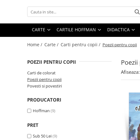
Carte
Cartile Hoffman
Didactica
CARTE
CARTILE HOFFMAN
DIDACTICA
Carti pentru copii
Biblioteca Hoffman
Bibliografie scolara
Carti de colorat
Hoffman Clasic
Home /
Carte /
Carti pentru copii /
Poezii pentru copii
Poezii pentru copii
Hoffman Contemporan
Povesti si povestiri
Poezii
POEZII PENTRU COPII
Hoffman Esential XX
Eminesciana
Afiseaza:
Jurnalul cartilor esentiale
Carti de colorat
Fictiune
Poezii pentru copii
Povestile Hoffman
Povesti si povestiri
Poezie
Scena Hoffman
Proza scurta
PRODUCATORI
Roman
Hoffman
(9)
Satira, umor
Teatru
PRET
Literatura
Sub 50 Lei
(9)
Clasica