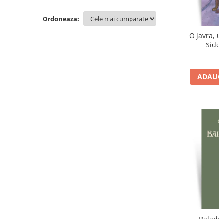
Contemporana
Ordoneaza:
Moderna
Romana
O javra, 
Sid
Universala
Non-fictiune
Calatorii
ADAUG
Memorii, biografii si jurnale
Publicistica, Reportaje, Interviuri
Studii literare
Stiinte umaniste
Istorie
Sociologie si filozofie
Balade