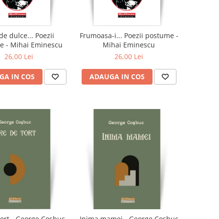
de dulce... Poezii
Frumoasa-i... Poezii postume -
e - Mihai Eminescu
Mihai Eminescu
26,00 Lei
26,00 Lei
GA IN COS
ADAUGA IN COS
tort - George Cosbuc
Inima mamei - George Cosbuc