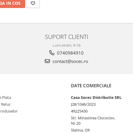
A IN COS
SUPORT CLIENTI
Luni-vineri, 9-16
0740984910
contact@socec.ro
DATE COMERCIALE
 Plata
Casa Socec Distributie SRL
e Retur
J28/1046/2023
Produselor
49225430
Str. Minastirea Clocociov,
Nr.20
Slatina, Olt