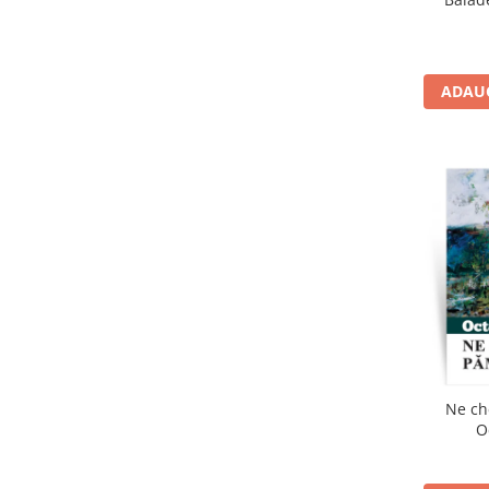
ADAUG
Ne ch
O