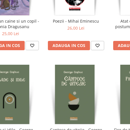
un caine si un copil -
Poezii - Mihai Eminescu
Atat 
onia Dragusanu
postum
26,00 Lei
25,00 Lei
A IN COS
ADAUGA IN COS
ADAU
 si idile - George
Cantece de vitejie - George
Fire de 