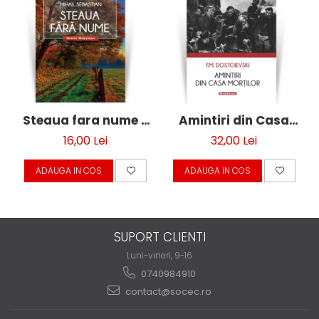
Steaua fara nume -
Amintiri din Casa
Mihail Sebastian
mortilor - F. M.
16,00 Lei
32,00 Lei
Dostoievski
ADAUGA IN COS
ADAUGA IN COS
SUPORT CLIENTI
Luni-vineri, 9-16
0740984910
contact@socec.ro