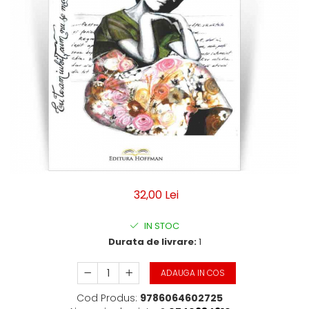
Moderna
Romana
Universala
Non-fictiune
Calatorii
Memorii, biografii si jurnale
Publicistica, Reportaje, Interviuri
Studii literare
Stiinte umaniste
Istorie
Sociologie si filozofie
32,00 Lei
IN STOC
Durata de livrare:
1
ADAUGA IN COS
Cod Produs:
9786064602725