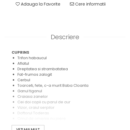
Adauga la Favorite
Cere informatii
Descriere
CUPRINS
Trifon habaucul
Aflatul
Dreptatea si strambatatea
Fat-frumos zalogit
Cerbul
Toarceti, fete, c-a murit Baba Cloanta
Ganul tiganul
Craiasa zanelor
Cei doi copii cu parul de aur
Vizor, craiul serpilor
Doftorul Toderas
Omul de omenie nu piere
GLOSAR
.
VEZI MAI MULT