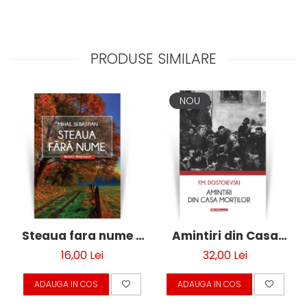
PRODUSE SIMILARE
NOU
Steaua fara nume -
Amintiri din Casa
Mihail Sebastian
mortilor - F. M.
16,00 Lei
32,00 Lei
Dostoievski
ADAUGA IN COS
ADAUGA IN COS