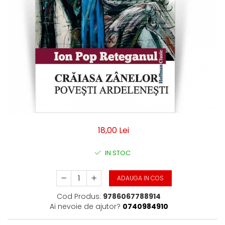
Moderna
Romana
Universala
Non-fictiune
Calatorii
Memorii, biografii si jurnale
Publicistica, Reportaje, Interviuri
Studii literare
Stiinte umaniste
Istorie
18,00 Lei
Sociologie si filozofie
IN STOC
ADAUGA IN COS
Cod Produs:
9786067788914
Ai nevoie de ajutor?
0740984910