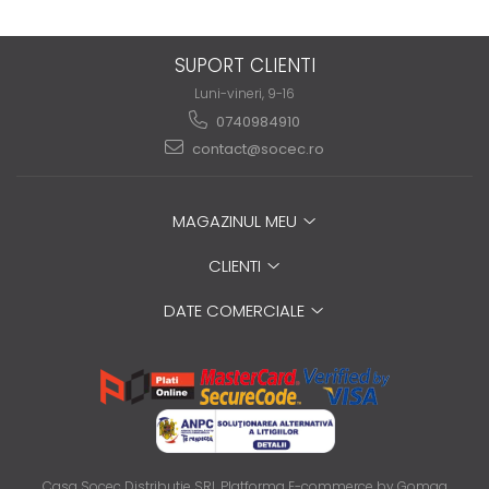
SUPORT CLIENTI
Luni-vineri, 9-16
0740984910
contact@socec.ro
MAGAZINUL MEU
CLIENTI
DATE COMERCIALE
Casa Socec Distributie SRL
Platforma E-commerce by Gomag