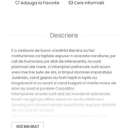
Adauga la Favorite
Cere informatii
Descriere
E o cestiune de buna-credinta literara sa fac
marturisirea ca faptele expuse-n aceasta naratiune, pe
cat de frumoasa, pe atat de interesanta, nu sunt
plasmuiri ale mele, ci intamplari petrecute sunt acum
vreo mie trei sute de ani, in timpul domniei imparatului
Justinian, cand gepizii au fost risipiti in lupta cu
longobarzii si cu avarii si cand bulgarii si marile mase de
slavi au sosit la poalele Carpatitor.
Intamplarile aceste sunt atat de invederat adevarate
incat i-as jigni pe cititori daca mi-as da silinta sa-i
conving prin dovezi insirate dupa toate regulele stabilite
de istoriografii pedanti.
Oarecare nedumerire nu poate sa ramaie decat in
inimile cititorilor, care n-au avut inca multumirea de a
cunoaste din propria lor intuitiune poienile ce se-ntind in
VEZI MAI MULT