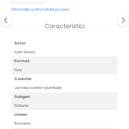
culmile Bucegilor si vaile ce se deschid din ele spre
sesul de la Dunare.
Informatii conformitate produs
Ioan Slavici
Caracteristici
Autor:
Ioan Slavici
Format:
Fizic
Colectie:
Jurnalul cartilor esentiale
Subgen:
Fictiune
Limba:
Romana