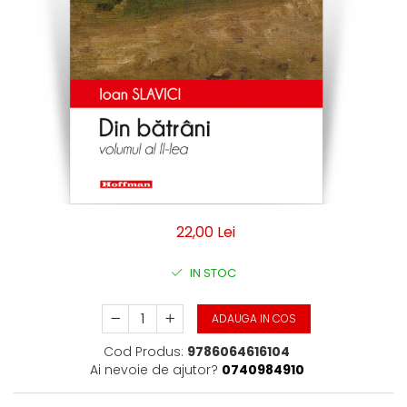
Moderna
Romana
Universala
Non-fictiune
Calatorii
Memorii, biografii si jurnale
Publicistica, Reportaje, Interviuri
Studii literare
Stiinte umaniste
Istorie
22,00 Lei
Sociologie si filozofie
IN STOC
ADAUGA IN COS
Cod Produs:
9786064616104
Ai nevoie de ajutor?
0740984910