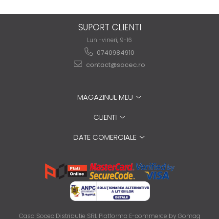
SUPORT CLIENTI
Luni-vineri, 9-16
0740984910
contact@socec.ro
MAGAZINUL MEU
CLIENTI
DATE COMERCIALE
Casa Socec Distributie SRL
Platforma E-commerce by Gomag