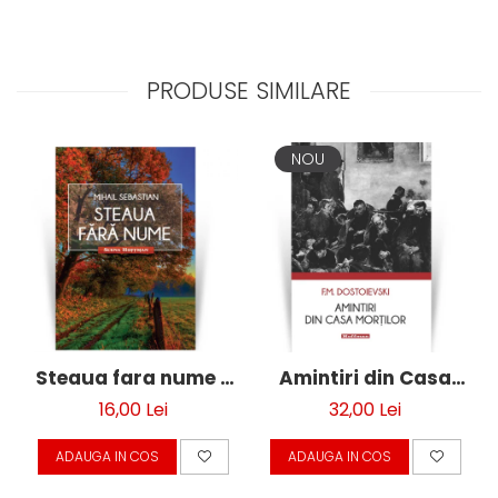
PRODUSE SIMILARE
NOU
Steaua fara nume -
Amintiri din Casa
Mihail Sebastian
mortilor - F. M.
16,00 Lei
32,00 Lei
Dostoievski
ADAUGA IN COS
ADAUGA IN COS