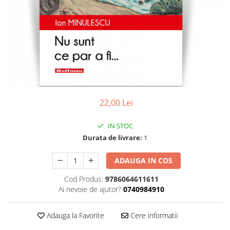
Contemporana
Moderna
Romana
Universala
Non-fictiune
Calatorii
Memorii, biografii si jurnale
22,00 Lei
Publicistica, Reportaje, Interviuri
Studii literare
IN STOC
Stiinte umaniste
Durata de livrare:
1
Istorie
ADAUGA IN COS
Sociologie si filozofie
Cod Produs:
9786064611611
Ai nevoie de ajutor?
0740984910
Adauga la Favorite
Cere informatii