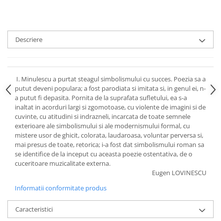
Descriere
I. Minulescu a purtat steagul simbolismului cu succes. Poezia sa a
putut deveni populara; a fost parodiata si imitata si, in genul ei, n-
a putut fi depasita. Pornita de la suprafata sufletului, ea s-a
inaltat in acorduri largi si zgomotoase, cu violente de imagini si de
cuvinte, cu atitudini si indrazneli, incarcata de toate semnele
exterioare ale simbolismului si ale modernismului formal, cu
mistere usor de ghicit, colorata, laudaroasa, voluntar perversa si,
mai presus de toate, retorica; i-a fost dat simbolismului roman sa
se identifice de la inceput cu aceasta poezie ostentativa, de o
cuceritoare muzicalitate externa.
Eugen LOVINESCU
Informatii conformitate produs
Caracteristici