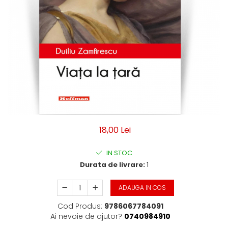
Moderna
Romana
Universala
Non-fictiune
Calatorii
Memorii, biografii si jurnale
Publicistica, Reportaje, Interviuri
Studii literare
Stiinte umaniste
Istorie
18,00 Lei
Sociologie si filozofie
IN STOC
Durata de livrare:
1
ADAUGA IN COS
Cod Produs:
9786067784091
Ai nevoie de ajutor?
0740984910