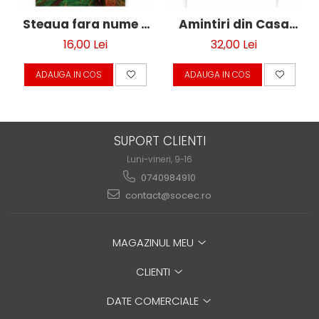
Steaua fara nume -
Amintiri din Casa
Mihail Sebastian
mortilor - F. M.
16,00 Lei
32,00 Lei
Dostoievski
ADAUGA IN COS
ADAUGA IN COS
SUPORT CLIENTI
Luni-vineri, 9-16
0740984910
contact@socec.ro
MAGAZINUL MEU
CLIENTI
DATE COMERCIALE