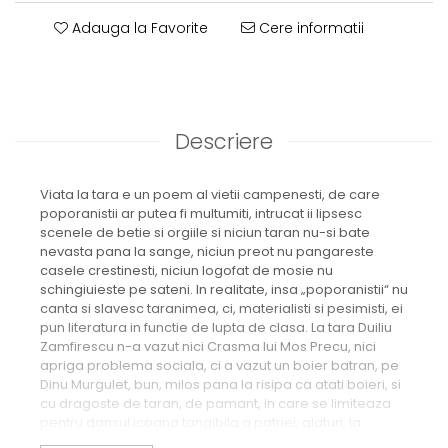
Adauga la Favorite
Cere informatii
Descriere
Viata la tara e un poem al vietii campenesti, de care
poporanistii ar putea fi multumiti, intrucat ii lipsesc
scenele de betie si orgiile si niciun taran nu-si bate
nevasta pana la sange, niciun preot nu pangareste
casele crestinesti, niciun logofat de mosie nu
schingiuieste pe sateni. In realitate, insa „poporanistii“ nu
canta si slavesc taranimea, ci, materialisti si pesimisti, ei
pun literatura in functie de lupta de clasa. La tara Duiliu
Zamfirescu n-a vazut nici Crasma lui Mos Precu, nici
apriga problema sociala, ci a vazut un boier batran, pe
Dinu Murgulet, bun, milos pana la risipa ca atati boieri, si
cu dragoste de taran, de pamant, in care se limiteaza
pentru dansul icoana tangibila a patriei; alaturi, la
Comanesti, a mai vazut o curte boiereasca de tinere