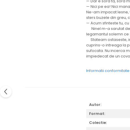
— Dar e sora ta, sora m
— Nici pe ea! Nici mana 
Ne-am impacat lesne, f
sters buzele din greu, c
— Acum sfinteste tu, cu
Ninel m-a sarutat de ze
legamantul solemn ce im
Stateam ostaseste, in 
cuprins-o intreaga la pi
sufocata. Nu incerca m
impiedecat de un covor
Informatii conformitat
Autor:
Format:
Colectie: