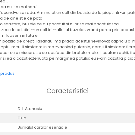
ea...
sa nu i-o mai saruti...
acand-o sa rada. Am muiat un colt din batista de la piept intr-un pa
a de cine stie ce pata.
 o sarutare, buzele ce au pacatuit si n-or sa mai pacatuiasca.
ci de ori, dintr-un colt intr-altul al buzelor, vrand parca prin aceas
i luasem in fata ei.
pozitia de drepti, lasandu-ma prada acestui nevinovat capriciu al 
eptul meu. Ii simteam inima zvacnind puternic, obrajii ii simteam fierbi
acar cu o miscare sa se desfaca din bratele mele. Ii cautam ochii, i
 si ea a cazut extenuata pe marginea patului; eu i-am cazut la picio
e produs
Caracteristici
D. I. Atanasiu
Fizic
Jurnalul cartilor esentiale