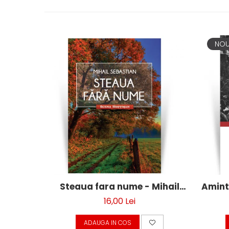
NO
Steaua fara nume - Mihail
Aminti
Sebastian
16,00 Lei
ADAUGA IN COS