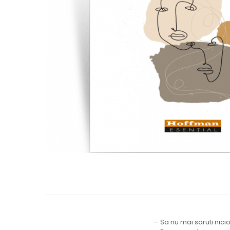
Moderna
Romana
Universala
Non-fictiune
Calatorii
Memorii, biografii si jurnale
Publicistica, Reportaje, Interviuri
Studii literare
Stiinte umaniste
Istorie
Sociologie si filozofie
— Sa nu mai saruti nicio 