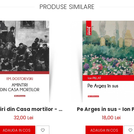
PRODUSE SIMILARE
U
ri din Casa mortilor - F.
Pe Arges in sus - Ion P
M. Dostoievski
32,00 Lei
18,00 Lei
ADAUGA IN COS
ADAUGA IN COS