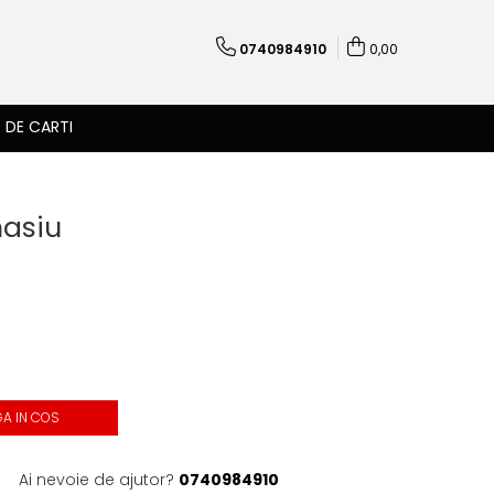
0740984910
0,00
 DE CARTI
nasiu
A IN COS
Ai nevoie de ajutor?
0740984910