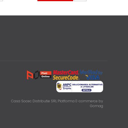
Casa Socec Distributie SRL
Platforma E-commerce by
Gomag