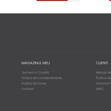
MAGAZINUL MEU
CLIENTI
Termeni si Conditii
Metode de
Politica de Confidentialitate
Politica d
Politica de livrare
Garantia 
Contact
ANPC