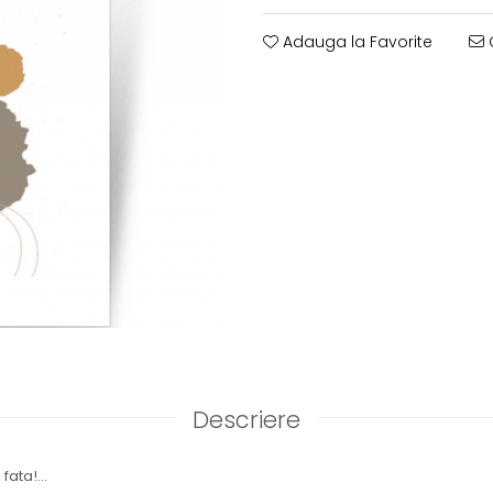
Adauga la Favorite
C
Descriere
fata!...