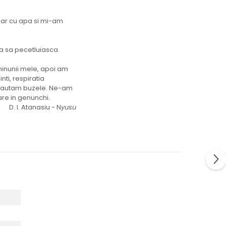
har cu apa si mi-am
ta sa pecetluiasca
minunii mele, apoi am
nti, respiratia
i cautam buzele. Ne-am
are in genunchi.
D. I. Atanasiu - N
yusu