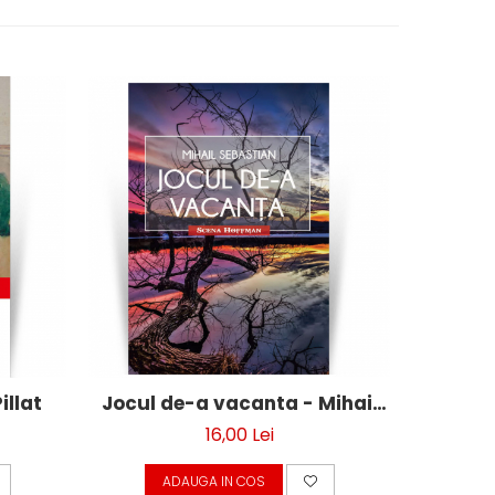
illat
Jocul de-a vacanta - Mihail
Femei
Sebastian
16,00 Lei
ADAUGA IN COS
A