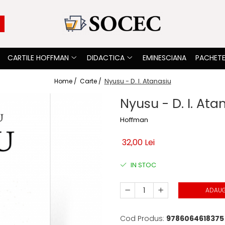
CARTILE HOFFMAN
DIDACTICA
EMINESCIANA
PACHETE
Nyusu - D. I. Atanasiu
Home /
Carte /
Nyusu - D. I. Ata
Hoffman
32,00 Lei
IN STOC
ADAUG
Cod Produs:
9786064618375