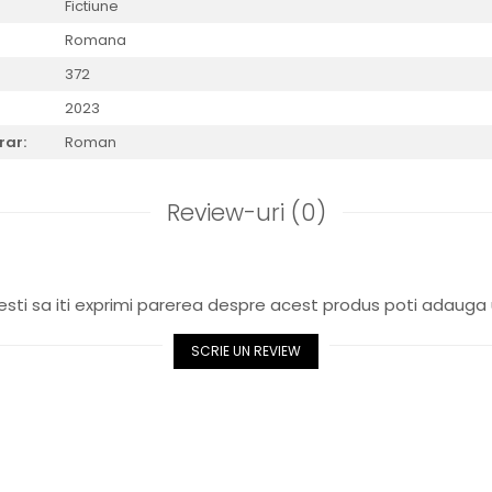
Fictiune
Romana
372
2023
rar:
Roman
Review-uri
(0)
sti sa iti exprimi parerea despre acest produs poti adauga 
SCRIE UN REVIEW