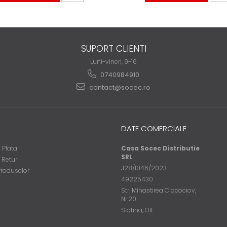
SUPORT CLIENTI
Luni-vineri, 9-16
0740984910
contact@socec.ro
DATE COMERCIALE
 Plata
Casa Socec Distributie
SRL
e Retur
J28/1046/2023
Produselor
49225430
Str. Minastirea Clocociov,
Nr.20
Slatina, Olt