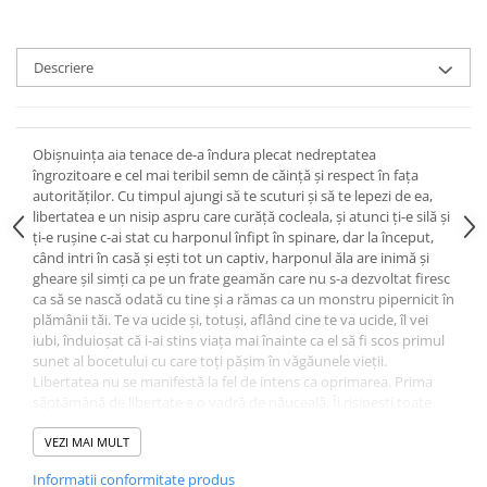
Descriere
Obişnuinţa aia tenace de-a îndura plecat nedreptatea
îngrozitoare e cel mai teribil semn de căinţă şi respect în faţa
autorităţilor. Cu timpul ajungi să te scuturi şi să te lepezi de ea,
libertatea e un nisip aspru care curăţă cocleala, şi­ atunci ţi-e silă şi
ţi-e ruşine c-ai stat cu harponul înfipt în spinare, dar la început,
când intri în casă şi eşti tot un captiv, harponul ăla are inimă şi
gheare şi­l simţi ca pe un frate geamăn care nu s-a dezvoltat firesc
ca să se nască odată cu tine şi a rămas ca un monstru pipernicit în
plămânii tăi. Te va ucide şi, totuşi, aflând cine te va ucide, îl vei
iubi, înduioşat că i-ai stins viaţa mai înainte ca el să fi scos primul
sunet al bocetului cu care toţi păşim în văgăunele vieţii.
Libertatea nu se manifestă la fel de intens ca oprimarea. Prima
săptămână de libertate e o vadră de năuceală. Îi risipeşti toate
şapte zile ca un om care s-­ar fi născut la vârsta de 30, de 40 sau de
50 de ani.
VEZI MAI MULT
Fănuș Neagu,
Scaunul singurătății
Informatii conformitate produs