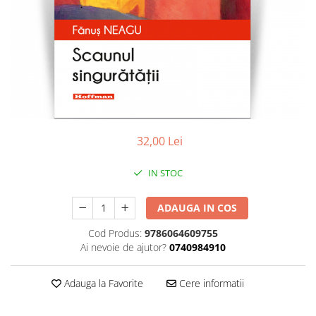
Contemporana
Moderna
Romana
Universala
Non-fictiune
Calatorii
Memorii, biografii si jurnale
32,00 Lei
Publicistica, Reportaje, Interviuri
Studii literare
IN STOC
Stiinte umaniste
Istorie
ADAUGA IN COS
Sociologie si filozofie
Cod Produs:
9786064609755
Ai nevoie de ajutor?
0740984910
Adauga la Favorite
Cere informatii