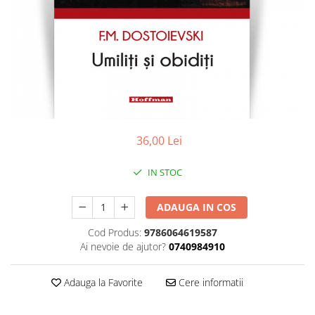
Contemporana
Moderna
Romana
Universala
Non-fictiune
Calatorii
Memorii, biografii si jurnale
36,00 Lei
Publicistica, Reportaje, Interviuri
Studii literare
IN STOC
Stiinte umaniste
Istorie
ADAUGA IN COS
Sociologie si filozofie
Cod Produs:
9786064619587
Ai nevoie de ajutor?
0740984910
Adauga la Favorite
Cere informatii