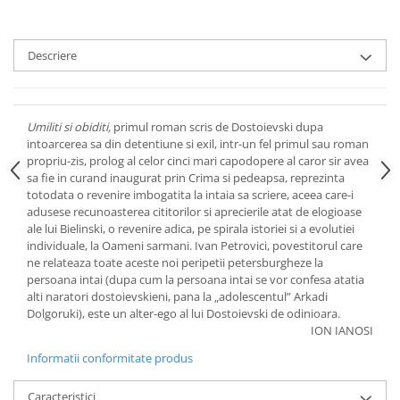
Descriere
Umiliti si obiditi,
primul roman scris de Dostoievski dupa
intoarcerea sa din detentiune si exil, intr-un fel primul sau roman
propriu-zis, prolog al celor cinci mari capodopere al caror sir avea
sa fie in curand inaugurat prin Crima si pedeapsa, reprezinta
totodata o revenire imbogatita la intaia sa scriere, aceea care-i
adusese recunoasterea cititorilor si aprecierile atat de elogioase
ale lui Bielinski, o revenire adica, pe spirala istoriei si a evolutiei
individuale, la Oameni sarmani. Ivan Petrovici, povestitorul care
ne relateaza toate aceste noi peripetii petersburgheze la
persoana intai (dupa cum la persoana intai se vor confesa atatia
alti naratori dostoievskieni, pana la „adolescentul” Arkadi
Dolgoruki), este un alter-ego al lui Dostoievski de odinioara.
ION IANOSI
Informatii conformitate produs
Caracteristici